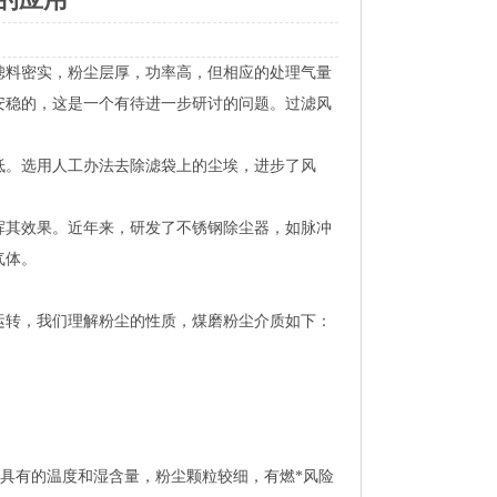
滤料密实，粉尘层厚，功率高，但相应的处理气量
安稳的，这是一个有待进一步研讨的问题。过滤风
低。选用人工办法去除滤袋上的尘埃，进步了风
挥其效果。近年来，研发了不锈钢除尘器，如脉冲
气体。
运转，我们理解粉尘的性质，煤磨粉尘介质如下：
气具有的温度和湿含量，粉尘颗粒较细，有燃*风险