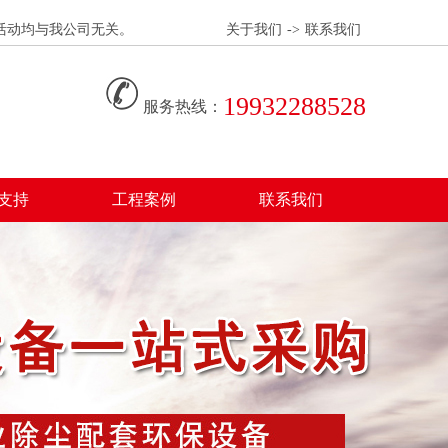
息和活动均与我公司无关。
关于我们
->
联系我们
19932288528
服务热线：
支持
工程案例
联系我们