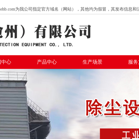
hengkehb.com为我公司指定官方域名（网站），其他均为假冒，其发布信
闻中心
产品中心
生产场景
服务