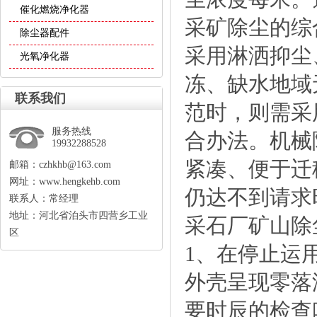
催化燃烧净化器
采矿除尘的综
除尘器配件
采用淋洒抑尘
光氧净化器
冻、缺水地域
联系我们
范时，则需采
服务热线
合办法。机械
19932288528
紧凑、便于迁
邮箱：czhkhb@163.com
网址：www.hengkehb.com
仍达不到请求
联系人：常经理
地址：河北省泊头市四营乡工业
采石厂矿山除
区
1、在停止运
外壳呈现零落
要时辰的检查