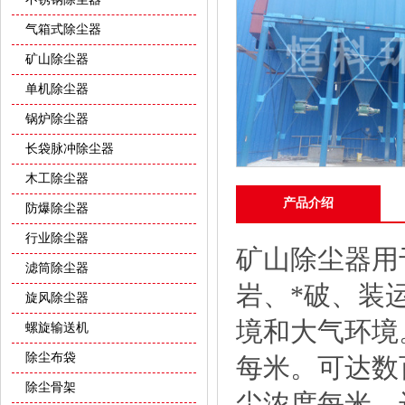
气箱式除尘器
矿山除尘器
单机除尘器
锅炉除尘器
长袋脉冲除尘器
木工除尘器
产品介绍
防爆除尘器
行业除尘器
矿山除尘器
用
滤筒除尘器
岩、*破、装
旋风除尘器
境和大气环境
螺旋输送机
除尘布袋
每米。可达数
除尘骨架
尘浓度每米。