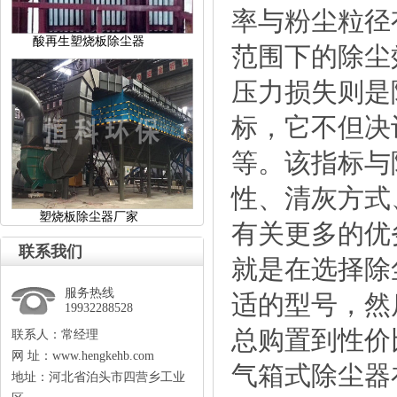
率与粉尘粒径
酸再生塑烧板除尘器
范围下的除尘
压力损失则是
标，它不但决
等。该指标与
性、清灰方式
塑烧板除尘器厂家
有关更多的优
联系我们
就是在选择除
服务热线
适的型号，然
19932288528
总购置到性价
联系人：常经理
网址：www.hengkehb.com
气箱式除尘器
地址：河北省泊头市四营乡工业