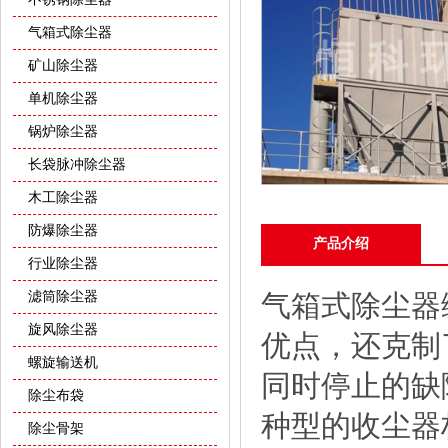
气箱式除尘器
矿山除尘器
单机除尘器
锅炉除尘器
长袋脉冲除尘器
木工除尘器
防爆除尘器
产品介绍
行业除尘器
滤筒除尘器
气箱式除尘器
旋风除尘器
优点，还克制
螺旋输送机
同时停止的缺
除尘布袋
种型的收尘器
除尘骨架