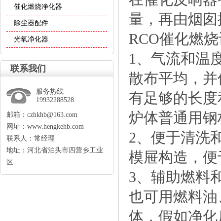
催化燃烧净化器
量，再由烟囱
除尘器配件
RCO催化燃
光氧净化器
1、气流和温
联系我们
散布平均，并
服务热线
有足够的长度
19932288528
炉体普通用钢
邮箱：czhkhb@163.com
网址：www.hengkehb.com
2、便于清洗
联系人：常经理
地址：河北省泊头市四营乡工业
模屉构造，便
区
3、辅助燃料
也可用燃料油
体，假如净化