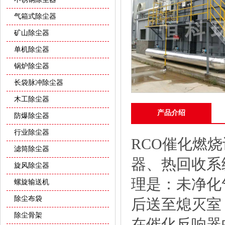
气箱式除尘器
矿山除尘器
单机除尘器
锅炉除尘器
长袋脉冲除尘器
木工除尘器
产品介绍
防爆除尘器
行业除尘器
RCO催化燃
滤筒除尘器
器、热回收系
旋风除尘器
理是：未净化
螺旋输送机
除尘布袋
后送至熄灭室
除尘骨架
在催化反响器