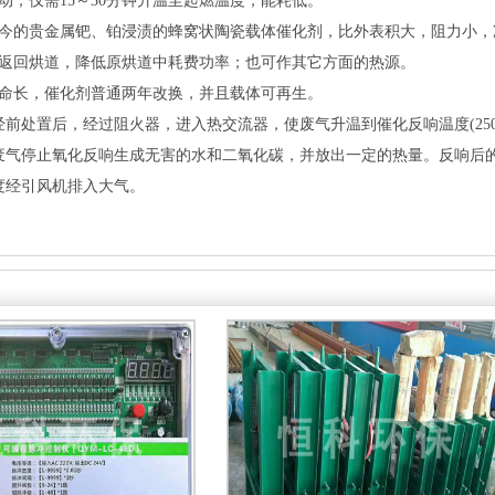
动，仅需15～30分钟升温至起燃温度，能耗低。
当今的贵金属钯、铂浸渍的蜂窝状陶瓷载体催化剂，比外表积大，阻力小，
可返回烘道，降低原烘道中耗费功率；也可作其它方面的热源。
寿命长，催化剂普通两年改换，并且载体可再生。
前处置后，经过阻火器，进入热交流器，使废气升温到催化反响温度(250
废气停止氧化反响生成无害的水和二氧化碳，并放出一定的热量。反响后
度经引风机排入大气。