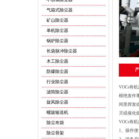
气箱式除尘器
矿山除尘器
单机除尘器
锅炉除尘器
长袋脉冲除尘器
木工除尘器
防爆除尘器
行业除尘器
VOCs
滤筒除尘器
根绝发作
旋风除尘器
间里挥发
螺旋输送机
灭或催化
VOCs
除尘布袋
1、操作
除尘骨架