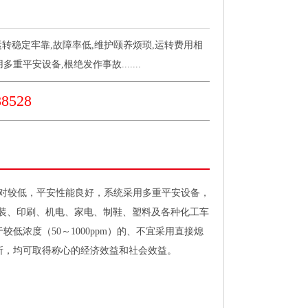
运转稳定牢靠,故障率低,维护颐养烦琐,运转费用相
重平安设备,根绝发作事故.......
8528
相对较低，平安性能良好，系统采用多重平安设备，
装、印刷、机电、家电、制鞋、塑料及各种化工车
浓度（50～1000ppm）的、不宜采用直接熄
所，均可取得称心的经济效益和社会效益。