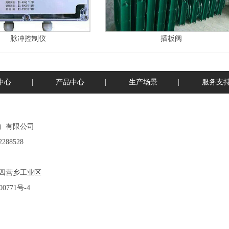
脉冲控制仪
插板阀
中心
|
产品中心
|
生产场景
|
服务支
）有限公司
88528
四营乡工业区
00771号-4